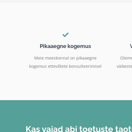
Pikaaegne kogemus
Meie meeskonnal on pikaaegne
Oleme
kogemus ettevõtete konsulteerimisel
väikeste
Kas vajad abi toetuste tao