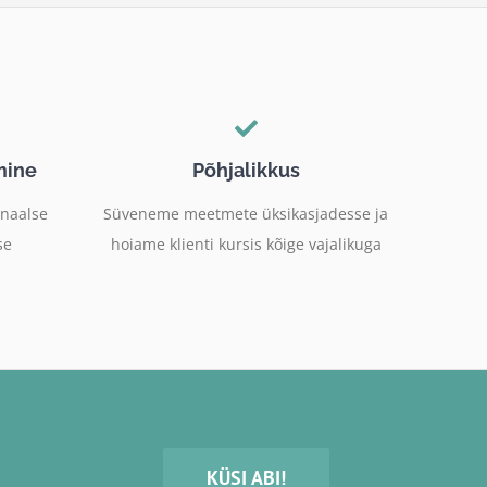
mine
Põhjalikkus
onaalse
Süveneme meetmete üksikasjadesse ja
se
hoiame klienti kursis kõige vajalikuga
KÜSI ABI!