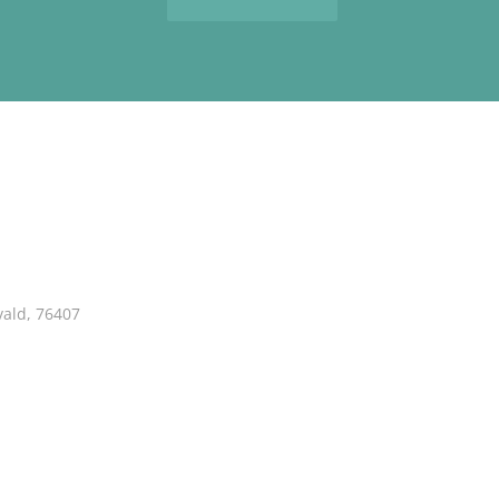
Ü
vald, 76407