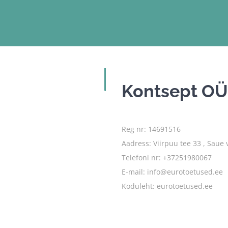
Kontsept O
Reg nr: 14691516
Aadress: Viirpuu tee 33 , Saue 
Telefoni nr: +37251980067
E-mail: info@eurotoetused.ee
Koduleht:
eurotoetused.ee