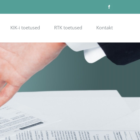
Facebook
KIK-i toetused
RTK toetused
Kontakt