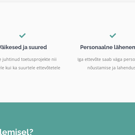
Väikesed ja suured
Personaalne lähene
 juhtinud toetusprojekte nii
Iga ettevõte saab väga pers
le kui ka suurtele ettevõtetele
nõustamise ja lahendu
tlemisel?