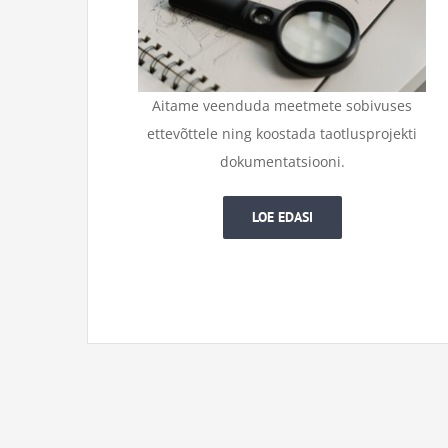
Aitame veenduda meetmete sobivuses
ettevõttele ning koostada taotlusprojekti
dokumentatsiooni.
LOE EDASI