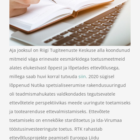
Aja jooksul on Riigi Tugiteenuste Keskuse alla koondunud
mitmeid väga erinevate eesmärkidega toetusmeetmeid
alates elukestvast õppest ja lõpetades ettevõtlusega,
millega saab huvi korral tutvuda
siin
. 2020 sügisel
lõppenud Nutika spetsialiseerumise rakendusuuringud
oli teadmismahukates valdkondades tegutsevatele
ettevõtetele perspektiivikas meede uuringute toetamiseks
ja tootearenduse ettevalmistamiseks. Ettevõtete
toetamiseks on ennekõike starditoetus ja Ida-Virumaa
tööstusinvesteeringute toetus. RTK rahastab
ettevõtlusprojekte peamiseli Euroopa Liidu