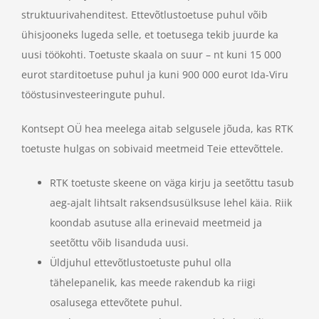
struktuurivahenditest. Ettevõtlustoetuse puhul võib
ühisjooneks lugeda selle, et toetusega tekib juurde ka
uusi töökohti. Toetuste skaala on suur – nt kuni 15 000
eurot starditoetuse puhul ja kuni 900 000 eurot Ida-Viru
tööstusinvesteeringute puhul.
Kontsept OÜ hea meelega aitab selgusele jõuda, kas RTK
toetuste hulgas on sobivaid meetmeid Teie ettevõttele.
RTK toetuste skeene on väga kirju ja seetõttu tasub
aeg-ajalt lihtsalt raksendsusülksuse lehel käia. Riik
koondab asutuse alla erinevaid meetmeid ja
seetõttu võib lisanduda uusi.
Üldjuhul ettevõtlustoetuste puhul olla
tähelepanelik, kas meede rakendub ka riigi
osalusega ettevõtete puhul.