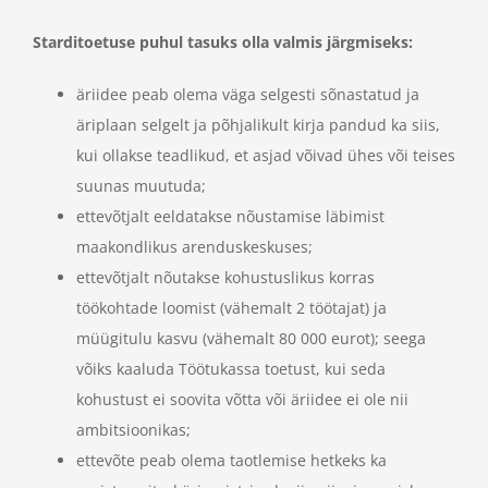
Starditoetuse puhul tasuks olla valmis järgmiseks:
äriidee peab olema väga selgesti sõnastatud ja
äriplaan selgelt ja põhjalikult kirja pandud ka siis,
kui ollakse teadlikud, et asjad võivad ühes või teises
suunas muutuda;
ettevõtjalt eeldatakse nõustamise läbimist
maakondlikus arenduskeskuses;
ettevõtjalt nõutakse kohustuslikus korras
töökohtade loomist (vähemalt 2 töötajat) ja
müügitulu kasvu (vähemalt 80 000 eurot); seega
võiks kaaluda Töötukassa toetust, kui seda
kohustust ei soovita võtta või äriidee ei ole nii
ambitsioonikas;
ettevõte peab olema taotlemise hetkeks ka