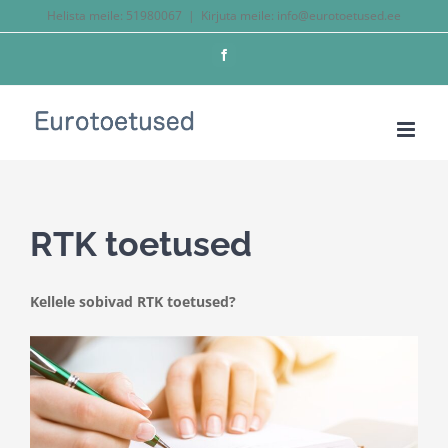
Skip
Helista meile:
51980067
|
Kirjuta meile: info@eurotoetused.ee
to
Facebook
content
RTK toetused
Kellele sobivad RTK toetused?