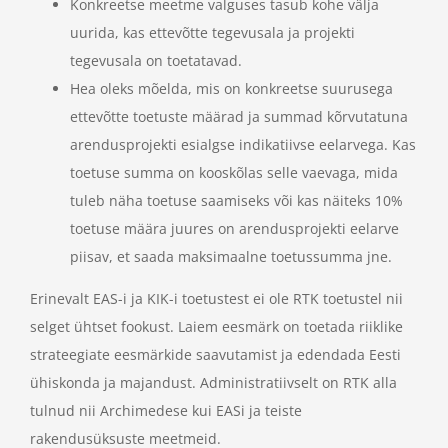
Konkreetse meetme valguses tasub kohe välja
uurida, kas ettevõtte tegevusala ja projekti
tegevusala on toetatavad.
Hea oleks mõelda, mis on konkreetse suurusega
ettevõtte toetuste määrad ja summad kõrvutatuna
arendusprojekti esialgse indikatiivse eelarvega. Kas
toetuse summa on kooskõlas selle vaevaga, mida
tuleb näha toetuse saamiseks või kas näiteks 10%
toetuse määra juures on arendusprojekti eelarve
piisav, et saada maksimaalne toetussumma jne.
Erinevalt EAS-i ja KIK-i toetustest ei ole RTK toetustel nii
selget ühtset fookust. Laiem eesmärk on toetada riiklike
strateegiate eesmärkide saavutamist ja edendada Eesti
ühiskonda ja majandust. Administratiivselt on RTK alla
tulnud nii Archimedese kui EASi ja teiste
rakendusüksuste meetmeid.