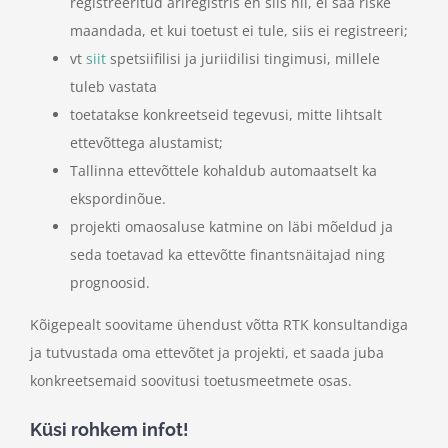
registreeritud äriregistris eh siis nii, ei saa riske
maandada, et kui toetust ei tule, siis ei registreeri;
vt
siit
spetsiifilisi ja juriidilisi tingimusi, millele
tuleb vastata
toetatakse konkreetseid tegevusi, mitte lihtsalt
ettevõttega alustamist;
Tallinna ettevõttele kohaldub automaatselt ka
ekspordinõue.
projekti omaosaluse katmine on läbi mõeldud ja
seda toetavad ka ettevõtte finantsnäitajad ning
prognoosid.
Kõigepealt soovitame ühendust võtta RTK konsultandiga
ja tutvustada oma ettevõtet ja projekti, et saada juba
konkreetsemaid soovitusi toetusmeetmete osas.
Küsi rohkem infot!