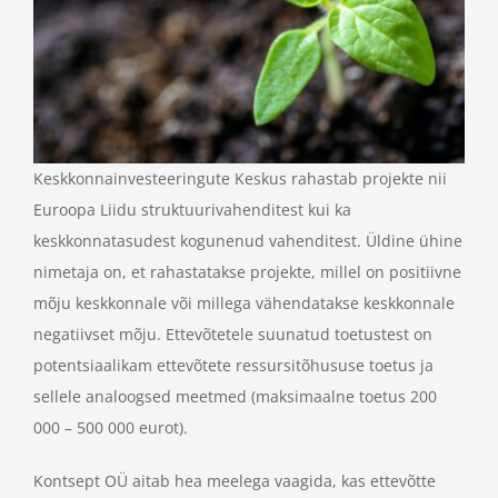
Keskkonnainvesteeringute Keskus rahastab projekte nii
Euroopa Liidu struktuurivahenditest kui ka
keskkonnatasudest kogunenud vahenditest. Üldine ühine
nimetaja on, et rahastatakse projekte, millel on positiivne
mõju keskkonnale või millega vähendatakse keskkonnale
negatiivset mõju. Ettevõtetele suunatud toetustest on
potentsiaalikam ettevõtete ressursitõhususe toetus ja
sellele analoogsed meetmed (maksimaalne toetus 200
000 – 500 000 eurot).
Kontsept OÜ aitab hea meelega vaagida, kas ettevõtte