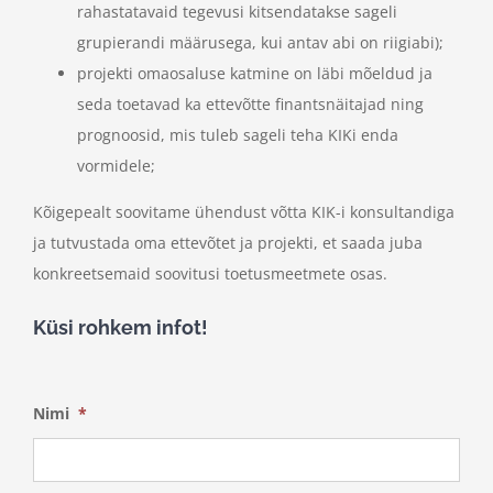
rahastatavaid tegevusi kitsendatakse sageli
grupierandi määrusega, kui antav abi on riigiabi);
projekti omaosaluse katmine on läbi mõeldud ja
seda toetavad ka ettevõtte finantsnäitajad ning
prognoosid, mis tuleb sageli teha KIKi enda
vormidele;
Kõigepealt soovitame ühendust võtta KIK-i konsultandiga
ja tutvustada oma ettevõtet ja projekti, et saada juba
konkreetsemaid soovitusi toetusmeetmete osas.
Küsi rohkem infot!
Nimi
*