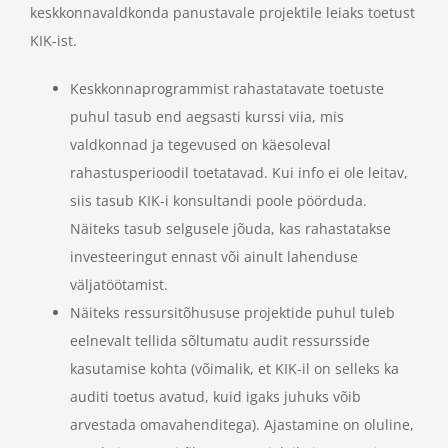
keskkonnavaldkonda panustavale projektile leiaks toetust
KIK-ist.
Keskkonnaprogrammist rahastatavate toetuste
puhul tasub end aegsasti kurssi viia, mis
valdkonnad ja tegevused on käesoleval
rahastusperioodil toetatavad. Kui info ei ole leitav,
siis tasub KIK-i konsultandi poole pöörduda.
Näiteks tasub selgusele jõuda, kas rahastatakse
investeeringut ennast või ainult lahenduse
väljatöötamist.
Näiteks ressursitõhususe projektide puhul tuleb
eelnevalt tellida sõltumatu audit ressursside
kasutamise kohta (võimalik, et KIK-il on selleks ka
auditi toetus avatud, kuid igaks juhuks võib
arvestada omavahenditega). Ajastamine on oluline,