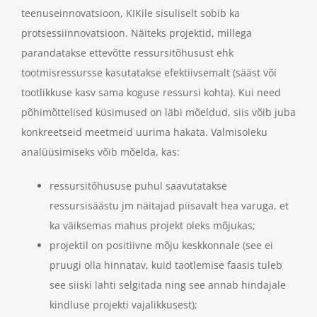
teenuseinnovatsioon, KIKile sisuliselt sobib ka
protsessiinnovatsioon. Näiteks projektid, millega
parandatakse ettevõtte ressursitõhusust ehk
tootmisressursse kasutatakse efektiivsemalt (sääst või
tootlikkuse kasv sama koguse ressursi kohta). Kui need
põhimõttelised küsimused on läbi mõeldud, siis võib juba
konkreetseid meetmeid uurima hakata. Valmisoleku
analüüsimiseks võib mõelda, kas:
ressursitõhususe puhul saavutatakse
ressursisäästu jm näitajad piisavalt hea varuga, et
ka väiksemas mahus projekt oleks mõjukas;
projektil on positiivne mõju keskkonnale (see ei
pruugi olla hinnatav, kuid taotlemise faasis tuleb
see siiski lahti selgitada ning see annab hindajale
kindluse projekti vajalikkusest);