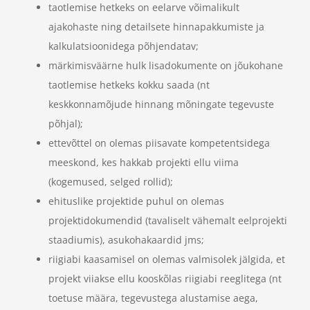
taotlemise hetkeks on eelarve võimalikult
ajakohaste ning detailsete hinnapakkumiste ja
kalkulatsioonidega põhjendatav;
märkimisväärne hulk lisadokumente on jõukohane
taotlemise hetkeks kokku saada (nt
keskkonnamõjude hinnang mõningate tegevuste
põhjal);
ettevõttel on olemas piisavate kompetentsidega
meeskond, kes hakkab projekti ellu viima
(kogemused, selged rollid);
ehituslike projektide puhul on olemas
projektidokumendid (tavaliselt vähemalt eelprojekti
staadiumis), asukohakaardid jms;
riigiabi kaasamisel on olemas valmisolek jälgida, et
projekt viiakse ellu kooskõlas riigiabi reeglitega (nt
toetuse määra, tegevustega alustamise aega,