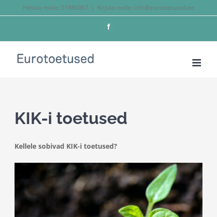
Skip
Helista meile:
51980067
|
Kirjuta meile: info@eurotoetused.ee
to
Facebook
content
KIK-i toetused
Kellele sobivad KIK-i toetused?