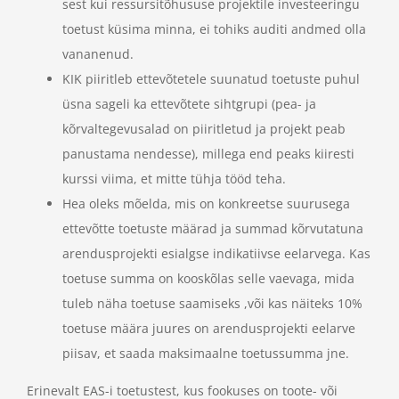
sest kui ressursitõhususe projektile investeeringu
toetust küsima minna, ei tohiks auditi andmed olla
vananenud.
KIK piiritleb ettevõtetele suunatud toetuste puhul
üsna sageli ka ettevõtete sihtgrupi (pea- ja
kõrvaltegevusalad on piiritletud ja projekt peab
panustama nendesse), millega end peaks kiiresti
kurssi viima, et mitte tühja tööd teha.
Hea oleks mõelda, mis on konkreetse suurusega
ettevõtte toetuste määrad ja summad kõrvutatuna
arendusprojekti esialgse indikatiivse eelarvega. Kas
toetuse summa on kooskõlas selle vaevaga, mida
tuleb näha toetuse saamiseks ,või kas näiteks 10%
toetuse määra juures on arendusprojekti eelarve
piisav, et saada maksimaalne toetussumma jne.
Erinevalt EAS-i toetustest, kus fookuses on toote- või